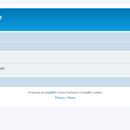
z
wem
Powered by
phpBB
® Forum Software © phpBB Limited
Privacy
|
Terms