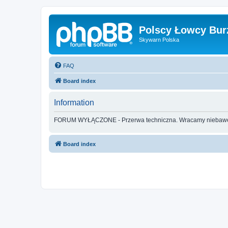
Polscy Łowcy Bur
Skywarn Polska
FAQ
Board index
Information
FORUM WYŁĄCZONE - Przerwa techniczna. Wracamy nieba
Board index