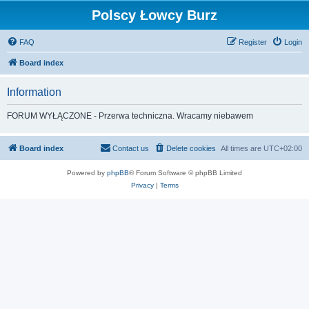
Polscy Łowcy Burz
FAQ
Register
Login
Board index
Information
FORUM WYŁĄCZONE - Przerwa techniczna. Wracamy niebawem
Board index
Contact us
Delete cookies
All times are
UTC+02:00
Powered by
phpBB
® Forum Software © phpBB Limited
Privacy
|
Terms