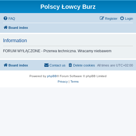
Polscy Łowcy Burz
FAQ
Register
Login
Board index
Information
FORUM WYŁĄCZONE - Przerwa techniczna. Wracamy niebawem
Board index
Contact us
Delete cookies
All times are
UTC+02:00
Powered by
phpBB
® Forum Software © phpBB Limited
Privacy
|
Terms