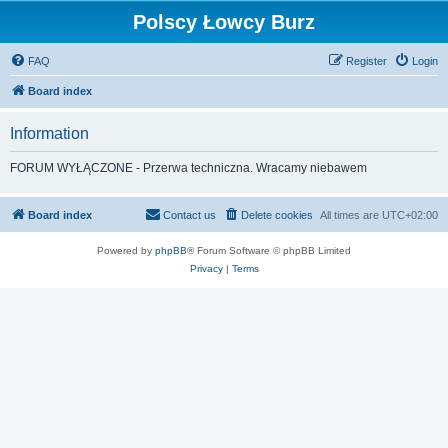
Polscy Łowcy Burz
FAQ
Register
Login
Board index
Information
FORUM WYŁĄCZONE - Przerwa techniczna. Wracamy niebawem
Board index
Contact us
Delete cookies
All times are
UTC+02:00
Powered by
phpBB
® Forum Software © phpBB Limited
Privacy
|
Terms