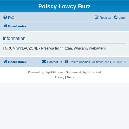
Polscy Łowcy Burz
FAQ
Register
Login
Board index
Information
FORUM WYŁĄCZONE - Przerwa techniczna. Wracamy niebawem
Board index
Contact us
Delete cookies
All times are
UTC+02:00
Powered by
phpBB
® Forum Software © phpBB Limited
Privacy
|
Terms