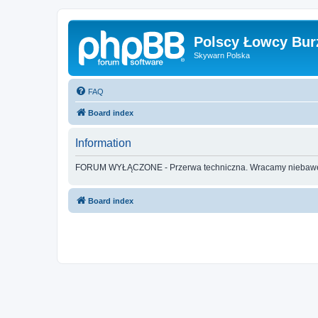
Polscy Łowcy Bur
Skywarn Polska
FAQ
Board index
Information
FORUM WYŁĄCZONE - Przerwa techniczna. Wracamy nieba
Board index