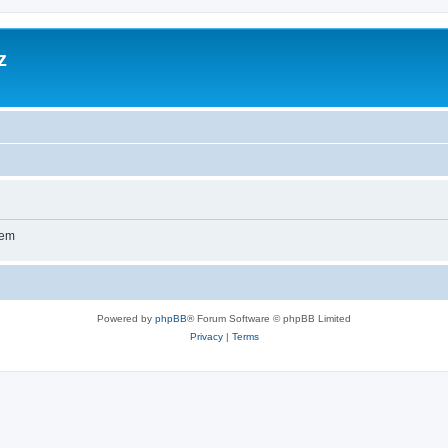
z
wem
Powered by
phpBB
® Forum Software © phpBB Limited
Privacy
|
Terms