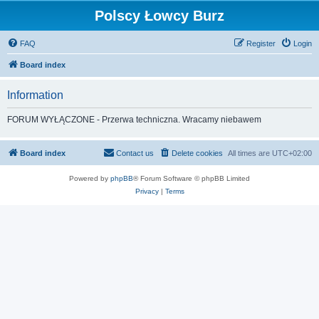
Polscy Łowcy Burz
FAQ
Register
Login
Board index
Information
FORUM WYŁĄCZONE - Przerwa techniczna. Wracamy niebawem
Board index
Contact us
Delete cookies
All times are
UTC+02:00
Powered by
phpBB
® Forum Software © phpBB Limited
Privacy
|
Terms