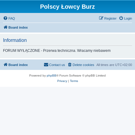
Polscy Łowcy Burz
FAQ
Register
Login
Board index
Information
FORUM WYŁĄCZONE - Przerwa techniczna. Wracamy niebawem
Board index
Contact us
Delete cookies
All times are
UTC+02:00
Powered by
phpBB
® Forum Software © phpBB Limited
Privacy
|
Terms