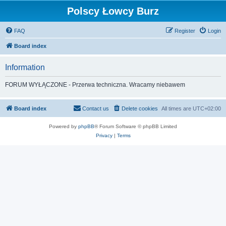
Polscy Łowcy Burz
FAQ
Register
Login
Board index
Information
FORUM WYŁĄCZONE - Przerwa techniczna. Wracamy niebawem
Board index
Contact us
Delete cookies
All times are
UTC+02:00
Powered by
phpBB
® Forum Software © phpBB Limited
Privacy
|
Terms