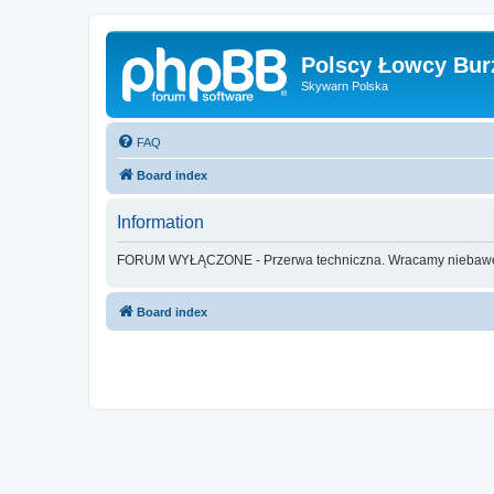
Polscy Łowcy Bur
Skywarn Polska
FAQ
Board index
Information
FORUM WYŁĄCZONE - Przerwa techniczna. Wracamy nieba
Board index