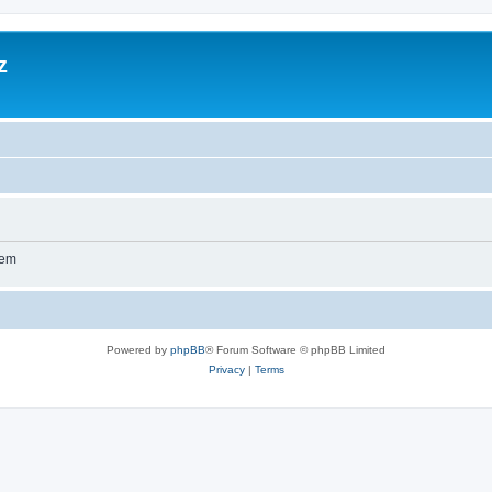
z
wem
Powered by
phpBB
® Forum Software © phpBB Limited
Privacy
|
Terms