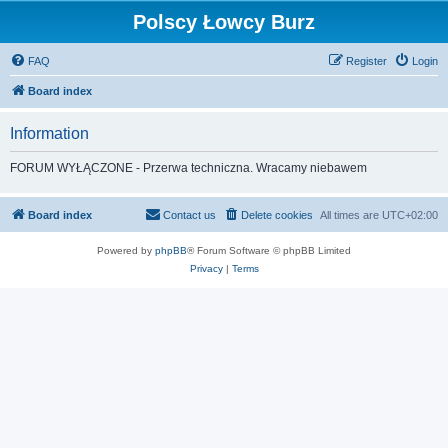
Polscy Łowcy Burz
FAQ
Register
Login
Board index
Information
FORUM WYŁĄCZONE - Przerwa techniczna. Wracamy niebawem
Board index
Contact us
Delete cookies
All times are
UTC+02:00
Powered by
phpBB
® Forum Software © phpBB Limited
Privacy
|
Terms