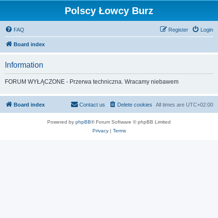
Polscy Łowcy Burz
FAQ
Register
Login
Board index
Information
FORUM WYŁĄCZONE - Przerwa techniczna. Wracamy niebawem
Board index
Contact us
Delete cookies
All times are
UTC+02:00
Powered by
phpBB
® Forum Software © phpBB Limited
Privacy
|
Terms