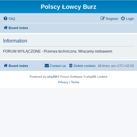
Polscy Łowcy Burz
FAQ
Register
Login
Board index
Information
FORUM WYŁĄCZONE - Przerwa techniczna. Wracamy niebawem
Board index
Contact us
Delete cookies
All times are
UTC+02:00
Powered by
phpBB
® Forum Software © phpBB Limited
Privacy
|
Terms