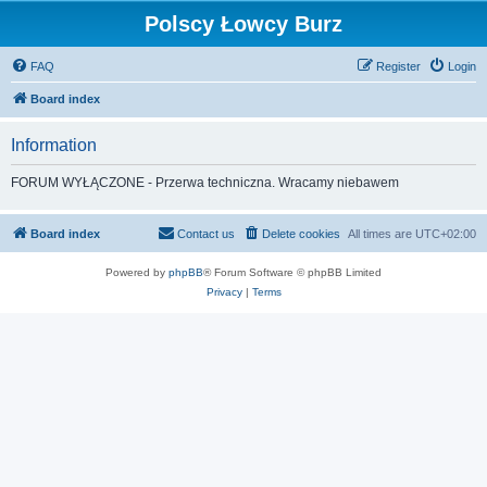
Polscy Łowcy Burz
FAQ
Register
Login
Board index
Information
FORUM WYŁĄCZONE - Przerwa techniczna. Wracamy niebawem
Board index
Contact us
Delete cookies
All times are
UTC+02:00
Powered by
phpBB
® Forum Software © phpBB Limited
Privacy
|
Terms