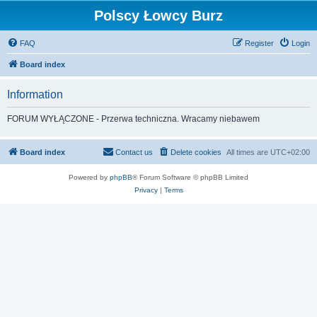
Polscy Łowcy Burz
FAQ
Register
Login
Board index
Information
FORUM WYŁĄCZONE - Przerwa techniczna. Wracamy niebawem
Board index
Contact us
Delete cookies
All times are
UTC+02:00
Powered by
phpBB
® Forum Software © phpBB Limited
Privacy
|
Terms