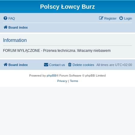
Polscy Łowcy Burz
FAQ
Register
Login
Board index
Information
FORUM WYŁĄCZONE - Przerwa techniczna. Wracamy niebawem
Board index
Contact us
Delete cookies
All times are
UTC+02:00
Powered by
phpBB
® Forum Software © phpBB Limited
Privacy
|
Terms