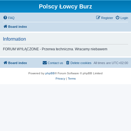
Polscy Łowcy Burz
FAQ
Register
Login
Board index
Information
FORUM WYŁĄCZONE - Przerwa techniczna. Wracamy niebawem
Board index
Contact us
Delete cookies
All times are
UTC+02:00
Powered by
phpBB
® Forum Software © phpBB Limited
Privacy
|
Terms