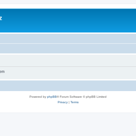
z
wem
Powered by
phpBB
® Forum Software © phpBB Limited
Privacy
|
Terms