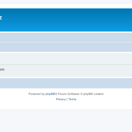
z
wem
Powered by
phpBB
® Forum Software © phpBB Limited
Privacy
|
Terms