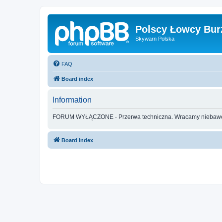
Polscy Łowcy Bur
Skywarn Polska
FAQ
Board index
Information
FORUM WYŁĄCZONE - Przerwa techniczna. Wracamy nieba
Board index