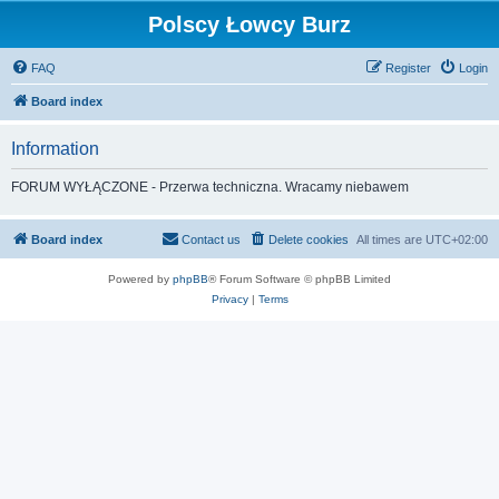
Polscy Łowcy Burz
FAQ
Register
Login
Board index
Information
FORUM WYŁĄCZONE - Przerwa techniczna. Wracamy niebawem
Board index
Contact us
Delete cookies
All times are
UTC+02:00
Powered by
phpBB
® Forum Software © phpBB Limited
Privacy
|
Terms