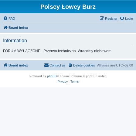
Polscy Łowcy Burz
FAQ
Register
Login
Board index
Information
FORUM WYŁĄCZONE - Przerwa techniczna. Wracamy niebawem
Board index
Contact us
Delete cookies
All times are
UTC+02:00
Powered by
phpBB
® Forum Software © phpBB Limited
Privacy
|
Terms