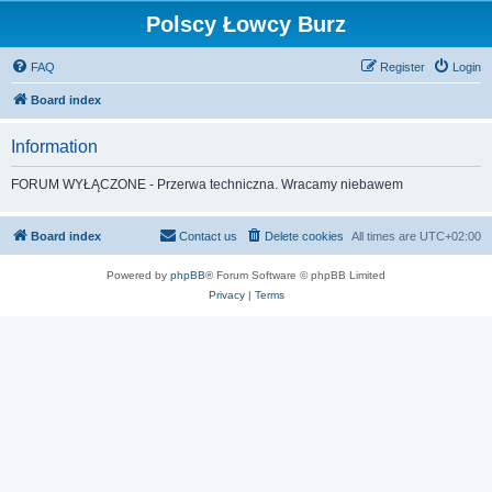
Polscy Łowcy Burz
FAQ
Register
Login
Board index
Information
FORUM WYŁĄCZONE - Przerwa techniczna. Wracamy niebawem
Board index
Contact us
Delete cookies
All times are
UTC+02:00
Powered by
phpBB
® Forum Software © phpBB Limited
Privacy
|
Terms