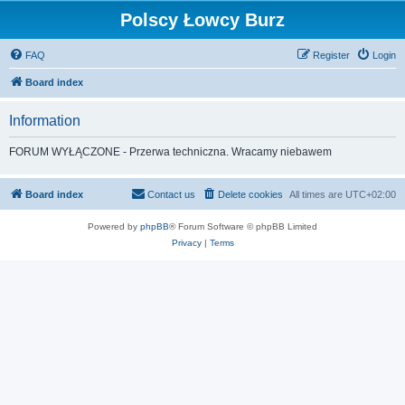
Polscy Łowcy Burz
FAQ
Register
Login
Board index
Information
FORUM WYŁĄCZONE - Przerwa techniczna. Wracamy niebawem
Board index
Contact us
Delete cookies
All times are
UTC+02:00
Powered by
phpBB
® Forum Software © phpBB Limited
Privacy
|
Terms