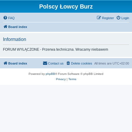
Polscy Łowcy Burz
FAQ
Register
Login
Board index
Information
FORUM WYŁĄCZONE - Przerwa techniczna. Wracamy niebawem
Board index
Contact us
Delete cookies
All times are
UTC+02:00
Powered by
phpBB
® Forum Software © phpBB Limited
Privacy
|
Terms