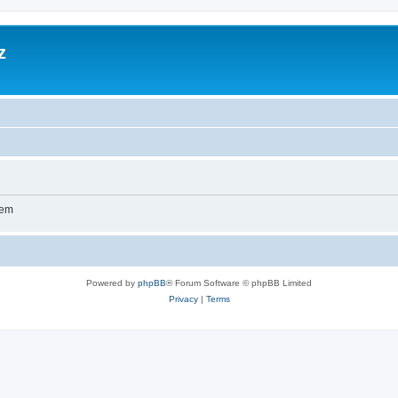
z
wem
Powered by
phpBB
® Forum Software © phpBB Limited
Privacy
|
Terms