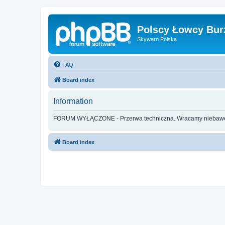
Polscy Łowcy Bur
Skywarn Polska
FAQ
Board index
Information
FORUM WYŁĄCZONE - Przerwa techniczna. Wracamy nieba
Board index