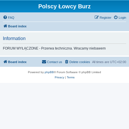
Polscy Łowcy Burz
FAQ
Register
Login
Board index
Information
FORUM WYŁĄCZONE - Przerwa techniczna. Wracamy niebawem
Board index
Contact us
Delete cookies
All times are
UTC+02:00
Powered by
phpBB
® Forum Software © phpBB Limited
Privacy
|
Terms