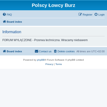
Polscy Łowcy Burz
FAQ
Register
Login
Board index
Information
FORUM WYŁĄCZONE - Przerwa techniczna. Wracamy niebawem
Board index
Contact us
Delete cookies
All times are
UTC+02:00
Powered by
phpBB
® Forum Software © phpBB Limited
Privacy
|
Terms