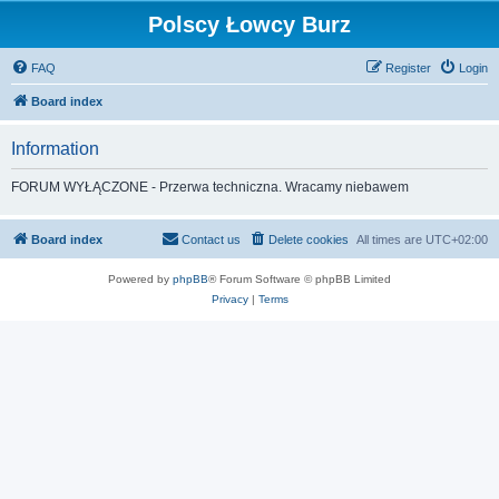
Polscy Łowcy Burz
FAQ
Register
Login
Board index
Information
FORUM WYŁĄCZONE - Przerwa techniczna. Wracamy niebawem
Board index
Contact us
Delete cookies
All times are
UTC+02:00
Powered by
phpBB
® Forum Software © phpBB Limited
Privacy
|
Terms