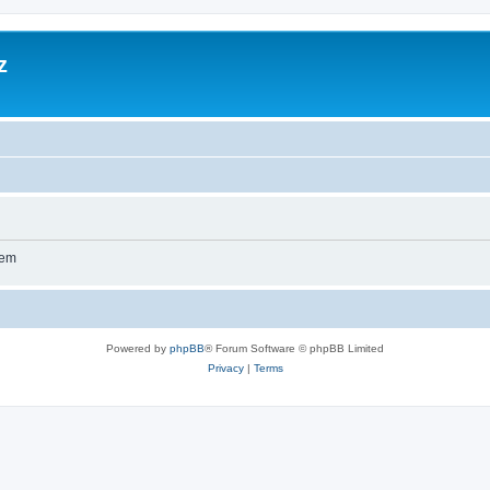
z
wem
Powered by
phpBB
® Forum Software © phpBB Limited
Privacy
|
Terms