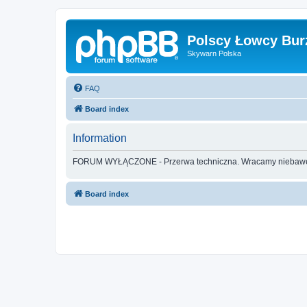
Polscy Łowcy Bur
Skywarn Polska
FAQ
Board index
Information
FORUM WYŁĄCZONE - Przerwa techniczna. Wracamy nieba
Board index