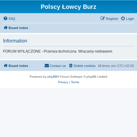
Polscy Łowcy Burz
FAQ
Register
Login
Board index
Information
FORUM WYŁĄCZONE - Przerwa techniczna. Wracamy niebawem
Board index
Contact us
Delete cookies
All times are
UTC+02:00
Powered by
phpBB
® Forum Software © phpBB Limited
Privacy
|
Terms