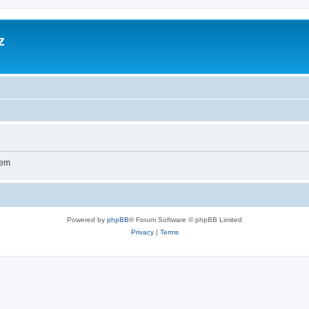
z
wem
Powered by
phpBB
® Forum Software © phpBB Limited
Privacy
|
Terms