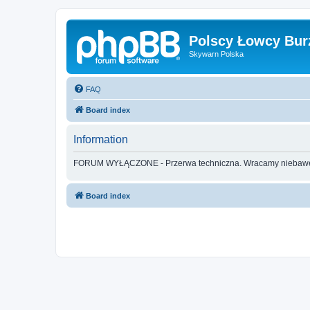
Polscy Łowcy Bur
Skywarn Polska
FAQ
Board index
Information
FORUM WYŁĄCZONE - Przerwa techniczna. Wracamy nieba
Board index