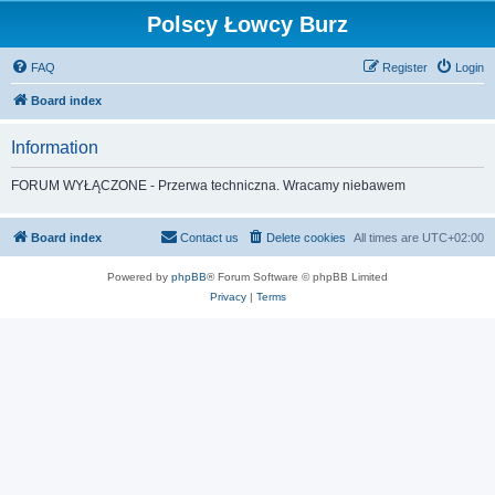
Polscy Łowcy Burz
FAQ
Register
Login
Board index
Information
FORUM WYŁĄCZONE - Przerwa techniczna. Wracamy niebawem
Board index
Contact us
Delete cookies
All times are
UTC+02:00
Powered by
phpBB
® Forum Software © phpBB Limited
Privacy
|
Terms