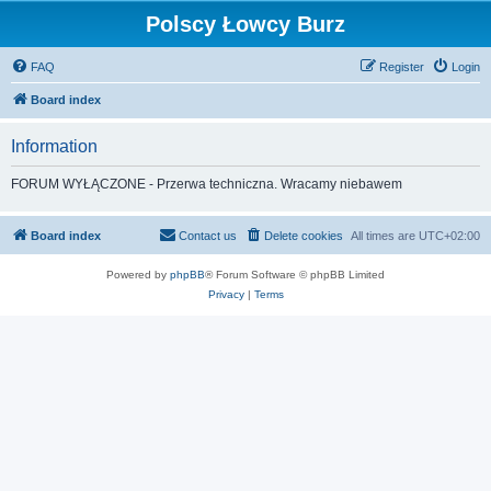
Polscy Łowcy Burz
FAQ
Register
Login
Board index
Information
FORUM WYŁĄCZONE - Przerwa techniczna. Wracamy niebawem
Board index
Contact us
Delete cookies
All times are
UTC+02:00
Powered by
phpBB
® Forum Software © phpBB Limited
Privacy
|
Terms