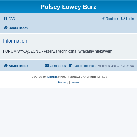
Polscy Łowcy Burz
FAQ
Register
Login
Board index
Information
FORUM WYŁĄCZONE - Przerwa techniczna. Wracamy niebawem
Board index
Contact us
Delete cookies
All times are
UTC+02:00
Powered by
phpBB
® Forum Software © phpBB Limited
Privacy
|
Terms