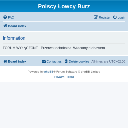
Polscy Łowcy Burz
FAQ
Register
Login
Board index
Information
FORUM WYŁĄCZONE - Przerwa techniczna. Wracamy niebawem
Board index
Contact us
Delete cookies
All times are
UTC+02:00
Powered by
phpBB
® Forum Software © phpBB Limited
Privacy
|
Terms