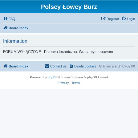
Polscy Łowcy Burz
FAQ
Register
Login
Board index
Information
FORUM WYŁĄCZONE - Przerwa techniczna. Wracamy niebawem
Board index
Contact us
Delete cookies
All times are
UTC+02:00
Powered by
phpBB
® Forum Software © phpBB Limited
Privacy
|
Terms