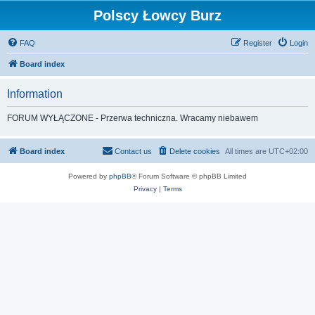
Polscy Łowcy Burz
FAQ
Register
Login
Board index
Information
FORUM WYŁĄCZONE - Przerwa techniczna. Wracamy niebawem
Board index
Contact us
Delete cookies
All times are
UTC+02:00
Powered by
phpBB
® Forum Software © phpBB Limited
Privacy
|
Terms