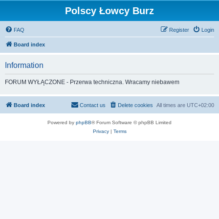
Polscy Łowcy Burz
FAQ
Register
Login
Board index
Information
FORUM WYŁĄCZONE - Przerwa techniczna. Wracamy niebawem
Board index
Contact us
Delete cookies
All times are
UTC+02:00
Powered by
phpBB
® Forum Software © phpBB Limited
Privacy
|
Terms