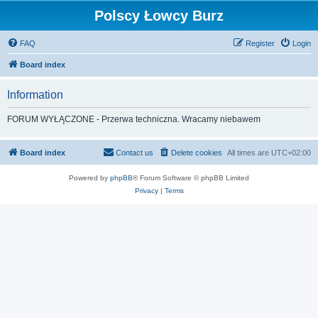
Polscy Łowcy Burz
FAQ
Register
Login
Board index
Information
FORUM WYŁĄCZONE - Przerwa techniczna. Wracamy niebawem
Board index
Contact us
Delete cookies
All times are
UTC+02:00
Powered by
phpBB
® Forum Software © phpBB Limited
Privacy
|
Terms