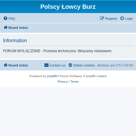
Polscy Łowcy Burz
FAQ
Register
Login
Board index
Information
FORUM WYŁĄCZONE - Przerwa techniczna. Wracamy niebawem
Board index
Contact us
Delete cookies
All times are
UTC+02:00
Powered by
phpBB
® Forum Software © phpBB Limited
Privacy
|
Terms