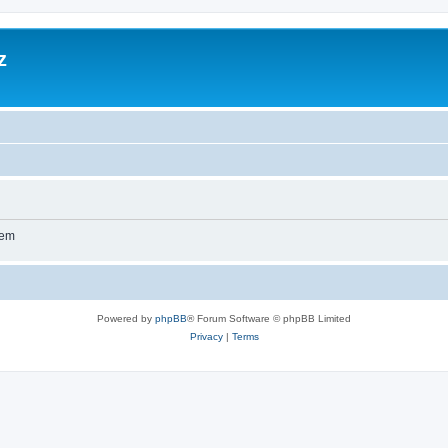
z
wem
Powered by
phpBB
® Forum Software © phpBB Limited
Privacy
|
Terms