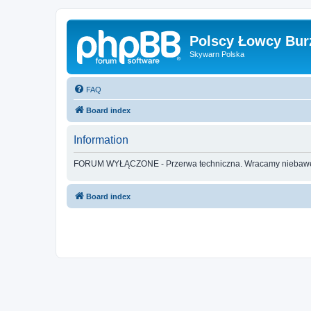
Polscy Łowcy Bur
Skywarn Polska
FAQ
Board index
Information
FORUM WYŁĄCZONE - Przerwa techniczna. Wracamy nieba
Board index