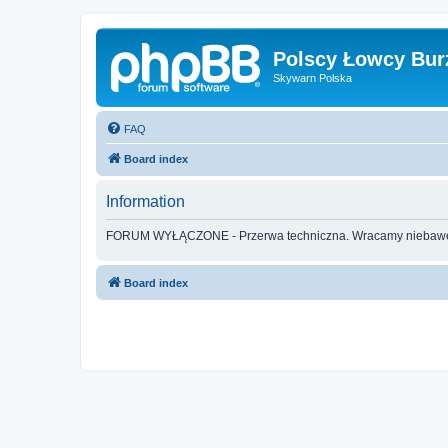
Polscy Łowcy Bur
Skywarn Polska
FAQ
Board index
Information
FORUM WYŁĄCZONE - Przerwa techniczna. Wracamy nieba
Board index