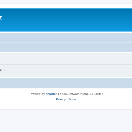
z
wem
Powered by
phpBB
® Forum Software © phpBB Limited
Privacy
|
Terms