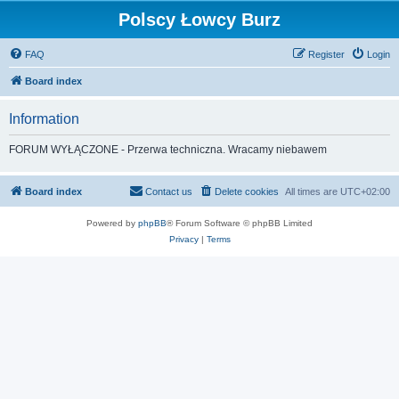
Polscy Łowcy Burz
FAQ
Register
Login
Board index
Information
FORUM WYŁĄCZONE - Przerwa techniczna. Wracamy niebawem
Board index
Contact us
Delete cookies
All times are
UTC+02:00
Powered by
phpBB
® Forum Software © phpBB Limited
Privacy
|
Terms