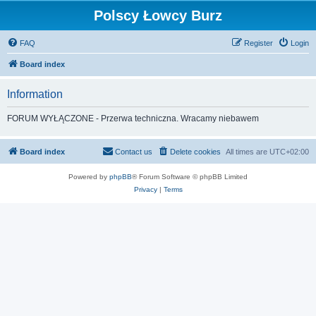
Polscy Łowcy Burz
FAQ
Register
Login
Board index
Information
FORUM WYŁĄCZONE - Przerwa techniczna. Wracamy niebawem
Board index
Contact us
Delete cookies
All times are
UTC+02:00
Powered by
phpBB
® Forum Software © phpBB Limited
Privacy
|
Terms