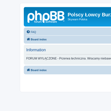
Polscy Łowcy Bur
Skywarn Polska
FAQ
Board index
Information
FORUM WYŁĄCZONE - Przerwa techniczna. Wracamy nieba
Board index