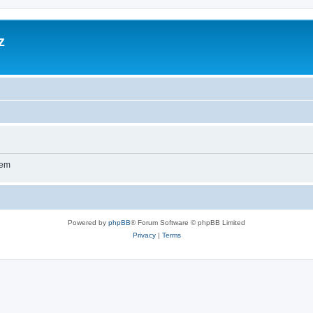
z
wem
Powered by
phpBB
® Forum Software © phpBB Limited
Privacy
|
Terms