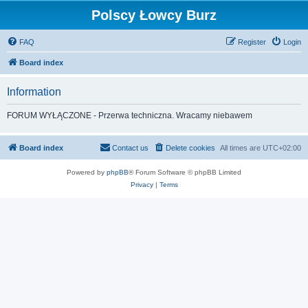
Polscy Łowcy Burz
FAQ
Register
Login
Board index
Information
FORUM WYŁĄCZONE - Przerwa techniczna. Wracamy niebawem
Board index
Contact us
Delete cookies
All times are
UTC+02:00
Powered by
phpBB
® Forum Software © phpBB Limited
Privacy
|
Terms