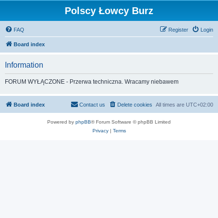
Polscy Łowcy Burz
FAQ
Register
Login
Board index
Information
FORUM WYŁĄCZONE - Przerwa techniczna. Wracamy niebawem
Board index
Contact us
Delete cookies
All times are
UTC+02:00
Powered by
phpBB
® Forum Software © phpBB Limited
Privacy
|
Terms