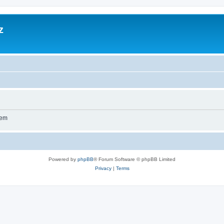
z
wem
Powered by
phpBB
® Forum Software © phpBB Limited
Privacy
|
Terms