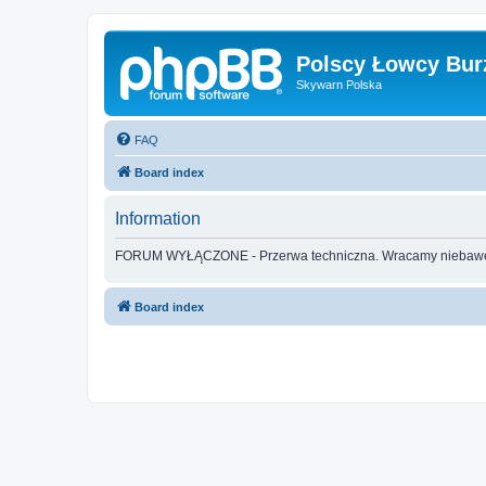
Polscy Łowcy Bur
Skywarn Polska
FAQ
Board index
Information
FORUM WYŁĄCZONE - Przerwa techniczna. Wracamy nieba
Board index