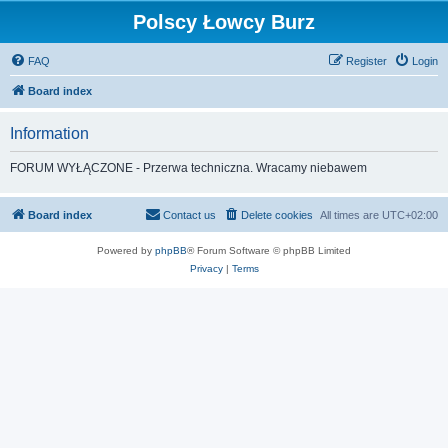
Polscy Łowcy Burz
FAQ
Register
Login
Board index
Information
FORUM WYŁĄCZONE - Przerwa techniczna. Wracamy niebawem
Board index
Contact us
Delete cookies
All times are
UTC+02:00
Powered by
phpBB
® Forum Software © phpBB Limited
Privacy
|
Terms