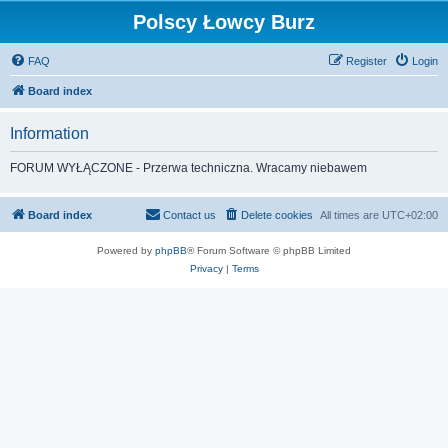
Polscy Łowcy Burz
FAQ
Register
Login
Board index
Information
FORUM WYŁĄCZONE - Przerwa techniczna. Wracamy niebawem
Board index
Contact us
Delete cookies
All times are
UTC+02:00
Powered by
phpBB
® Forum Software © phpBB Limited
Privacy
|
Terms